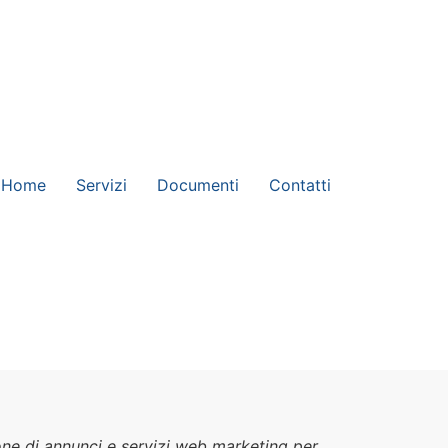
Home
Servizi
Documenti
Contatti
one di annunci e servizi web marketing per