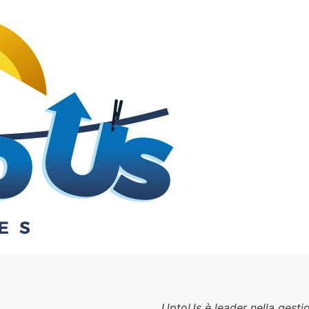
UptoUs è leader nella gesti