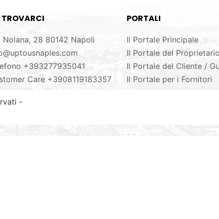
 TROVARCI
PORTALI
a Nolana, 28 80142 Napoli
Il Portale Principale
fo@uptousnaples.com
Il Portale del Proprietari
lefono +393277935041
Il Portale del Cliente / G
stomer Care +3908119183357
Il Portale per i Fornitori
rvati -