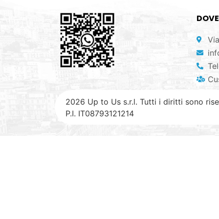
DOVE
Vi
in
Te
Cu
2026 Up to Us s.r.l. Tutti i diritti sono rise
P.I. IT08793121214